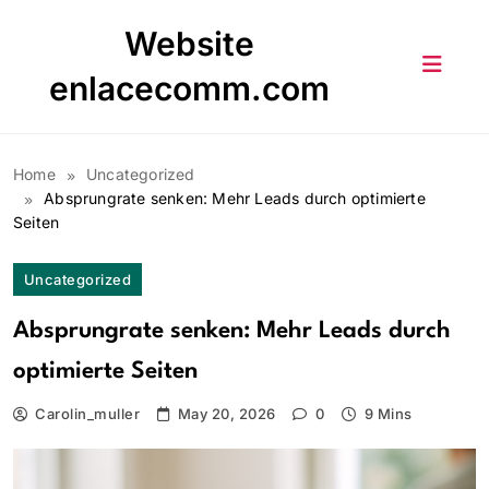
Skip
Website
to
content
enlacecomm.com
Home
Uncategorized
Absprungrate senken: Mehr Leads durch optimierte
Seiten
Uncategorized
Absprungrate senken: Mehr Leads durch
optimierte Seiten
Carolin_muller
May 20, 2026
0
9 Mins